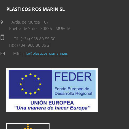
PLASTICOS ROS MARIN SL
Avda. de Murcia, 107
Puebla de Soto - 30836 - MURCIA
Tlf.: (+34) 968 80 55 50
Fax: (+34) 968 80 86 21
Mail:
info@plasticosrosmarin.es