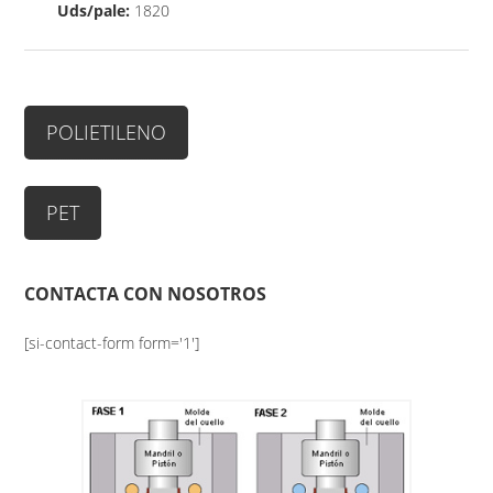
Uds/pale:
1820
POLIETILENO
PET
CONTACTA CON NOSOTROS
[si-contact-form form='1']