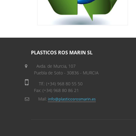
PLASTICOS ROS MARIN SL
Avda. de Murcia, 107
Puebla de Soto - 30836 - MURCIA
Tlf.: (+34) 968 80 55 50
Fax: (+34) 968 80 86 21
Mail:
info@plasticosrosmarin.es