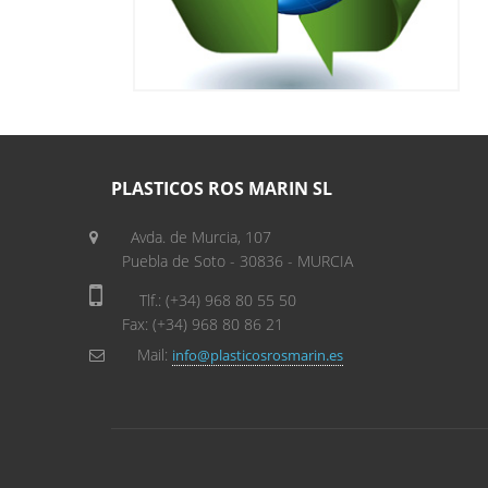
PLASTICOS ROS MARIN SL
Avda. de Murcia, 107
Puebla de Soto - 30836 - MURCIA
Tlf.: (+34) 968 80 55 50
Fax: (+34) 968 80 86 21
Mail:
info@plasticosrosmarin.es